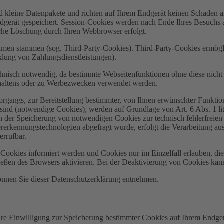
d kleine Datenpakete und richten auf Ihrem Endgerät keinen Schaden a
dgerät gespeichert. Session-Cookies werden nach Ende Ihres Besuchs 
ische Löschung durch Ihren Webbrowser erfolgt.
ehmen stammen (sog. Third-Party-Cookies). Third-Party-Cookies ermögl
lung von Zahlungsdienstleistungen).
hnisch notwendig, da bestimmte Webseitenfunktionen ohne diese nicht 
haltens oder zu Werbezwecken verwendet werden.
gangs, zur Bereitstellung bestimmter, von Ihnen erwünschter Funktion
sind (notwendige Cookies), werden auf Grundlage von Art. 6 Abs. 1 l
an der Speicherung von notwendigen Cookies zur technisch fehlerfreien u
rkennungstechnologien abgefragt wurde, erfolgt die Verarbeitung aussch
rrufbar.
n Cookies informiert werden und Cookies nur im Einzelfall erlauben, d
ßen des Browsers aktivieren. Bei der Deaktivierung von Cookies kann d
önnen Sie dieser Datenschutzerklärung entnehmen.
hre Einwilligung zur Speicherung bestimmter Cookies auf Ihrem Endge