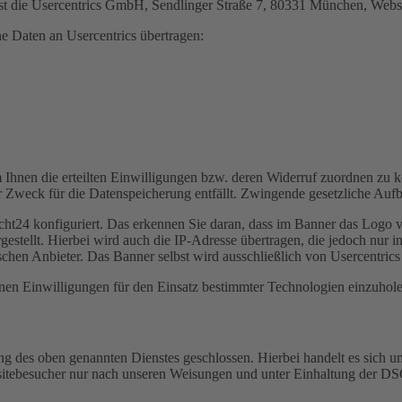
ist die Usercentrics GmbH, Sendlinger Straße 7, 80331 München, Webs
e Daten an Usercentrics übertragen:
 Ihnen die erteilten Einwilligungen bzw. deren Widerruf zuordnen zu kö
r Zweck für die Datenspeicherung entfällt. Zwingende gesetzliche Auf
echt24 konfiguriert. Das erkennen Sie daran, dass im Banner das Log
estellt. Hierbei wird auch die IP-Adresse übertragen, die jedoch nur i
chen Anbieter. Das Banner selbst wird ausschließlich von Usercentrics 
enen Einwilligungen für den Einsatz bestimmter Technologien einzuhole
 des oben genannten Dienstes geschlossen. Hierbei handelt es sich um
bsitebesucher nur nach unseren Weisungen und unter Einhaltung der D