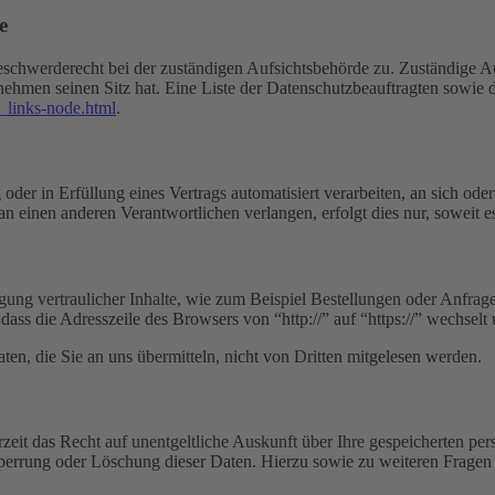
e
eschwerderecht bei der zuständigen Aufsichtsbehörde zu. Zuständige Au
nehmen seinen Sitz hat. Eine Liste der Datenschutzbeauftragten sow
_links-node.html
.
oder in Erfüllung eines Vertrags automatisiert verarbeiten, an sich od
n einen anderen Verantwortlichen verlangen, erfolgt dies nur, soweit e
ung vertraulicher Inhalte, wie zum Beispiel Bestellungen oder Anfrage
dass die Adresszeile des Browsers von “http://” auf “https://” wechsel
en, die Sie an uns übermitteln, nicht von Dritten mitgelesen werden.
zeit das Recht auf unentgeltliche Auskunft über Ihre gespeicherten 
Sperrung oder Löschung dieser Daten. Hierzu sowie zu weiteren Frage