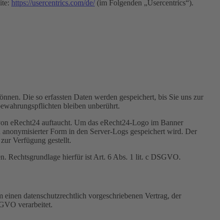
ite:
https://usercentrics.com/de/
(im Folgenden „Usercentrics“).
nnen. Die so erfassten Daten werden gespeichert, bis Sie uns zur
bewahrungspflichten bleiben unberührt.
o von eRecht24 auftaucht. Um das eRecht24-Logo im Banner
n anonymisierter Form in den Server-Logs gespeichert wird. Der
zur Verfügung gestellt.
n. Rechtsgrundlage hierfür ist Art. 6 Abs. 1 lit. c DSGVO.
 einen datenschutzrechtlich vorgeschriebenen Vertrag, der
SGVO verarbeitet.