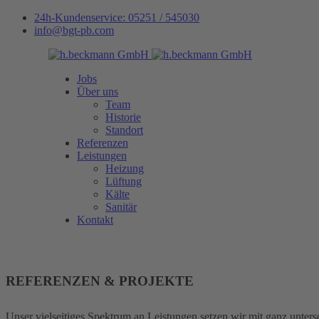
24h-Kundenservice: 05251 / 545030
info@bgt-pb.com
Jobs
Über uns
Team
Historie
Standort
Referenzen
Leistungen
Heizung
Lüftung
Kälte
Sanitär
Kontakt
REFERENZEN & PROJEKTE
Unser vielseitiges Spektrum an Leistungen setzen wir mit ganz unte