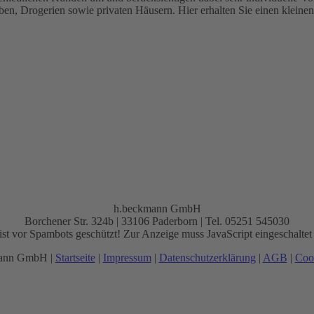
ben, Drogerien sowie privaten Häusern. Hier erhalten Sie einen kleine
h.beckmann GmbH
Borchener Str. 324b | 33106 Paderborn | Tel. 05251 545030
st vor Spambots geschützt! Zur Anzeige muss JavaScript eingeschaltet 
mann GmbH |
Startseite
|
Impressum
|
Datenschutzerklärung
|
AGB
|
Cook