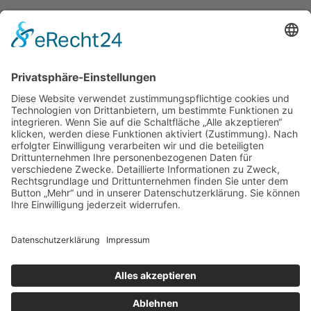
© 2025 h.beckmann GmbH |
Startseite
|
Impressum
|
Datenschutzerklärung
|
AGB
|
Cookie-Einstellungen
Jobs
Über uns
Team
Historie
Standort
Referenzen
Leistungen
Heizung
Lüftung
Kälte
Sanitär
Kontakt
Notdienst: 05251 / 545030