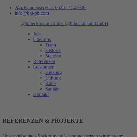
24h-Kundenservice: 05251 / 545030
info@bgt-pb.com
Jobs
Über uns
Team
Historie
Standort
Referenzen
Leistungen
Heizung
Lüftung
Kälte
Sanitär
Kontakt
REFERENZEN & PROJEKTE
Unser vielseitiges Spektrum an Leistungen setzen wir mit ganz