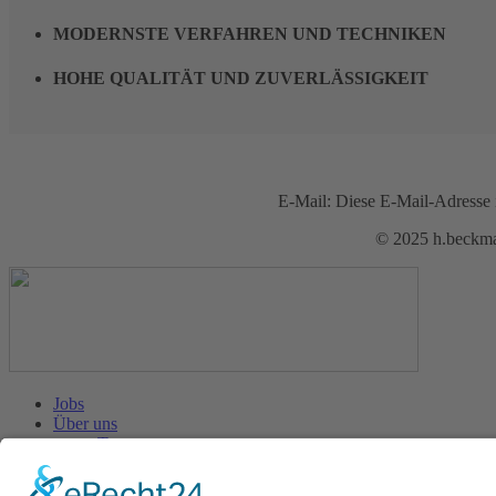
MODERNSTE VERFAHREN UND TECHNIKEN
HOHE QUALITÄT UND ZUVERLÄSSIGKEIT
E-Mail:
Diese E-Mail-Adresse i
© 2025 h.beck
Jobs
Über uns
Team
Historie
Standort