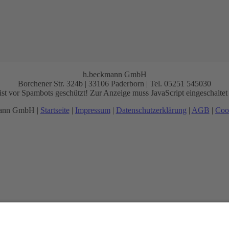
h.beckmann GmbH
Borchener Str. 324b | 33106 Paderborn | Tel. 05251 545030
st vor Spambots geschützt! Zur Anzeige muss JavaScript eingeschaltet 
mann GmbH |
Startseite
|
Impressum
|
Datenschutzerklärung
|
AGB
|
Cook