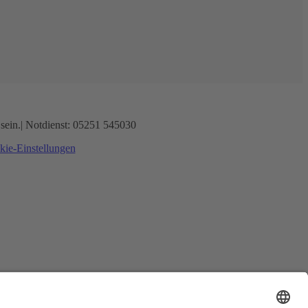
sein.
| Notdienst: 05251 545030
ie-Einstellungen